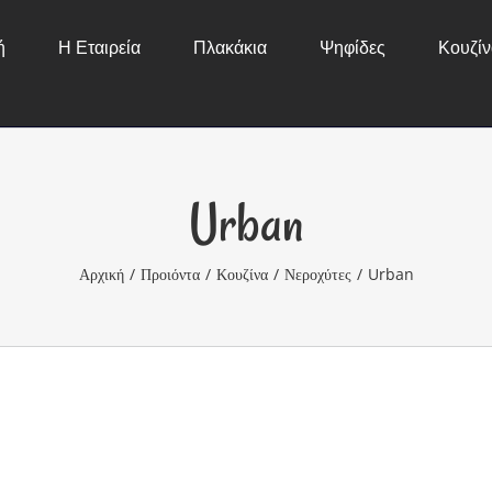
ή
Η Εταιρεία
Πλακάκια
Ψηφίδες
Κουζίν
Urban
Αρχική
/
Προιόντα
/
Κουζίνα
/
Νεροχύτες
/
Urban