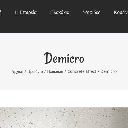
ή
Η Εταιρεία
Πλακάκια
Ψηφίδες
Κουζίν
Demicro
Αρχική
/
Προιόντα
/
Πλακάκια
/
Concrete Effect
/
Demicro