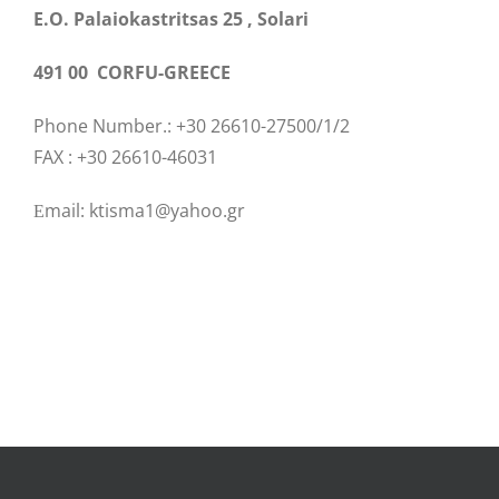
E.O. Palaiokastritsas 25 , Solari
491 00 CORFU-GREECE
Phone Number.: +30 26610-27500/1/2
FAX : +30 26610-46031
Εmail: ktisma1@yahoo.gr